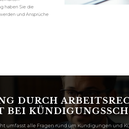
ng haben Sie die
n werden und Ansprüche
G DURCH ARBEITSRE
T BEI KÜNDIGUNGSSC
echt umfasst alle Fragen rund um Kündigungen und Kü