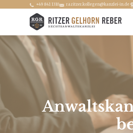
+49 841 1310
ra.ritzer.kollegen@kanzlei-in.de
Anwaltskan
b