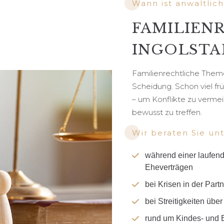
Wann ist anwaltlich
FAMILIEN
INGOLSTA
Familienrechtliche Them
Scheidung. Schon viel fr
– um Konflikte zu verme
bewusst zu treffen.
Wir beraten Sie un
während einer laufend
Eheverträgen
bei Krisen in der Par
bei Streitigkeiten üb
rund um Kindes- und 