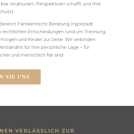
 klar strukturiert, Perspektiven schafft und Ihre
chützt.
 Bereich Familienrecht Beratung Ingolstadt
en rechtlichen Entscheidungen rund um Trennung,
rmögen und Kinder zur Seite. Wir verbinden
Verständnis für Ihre persönliche Lage – für
icher und menschlich fair sind.
N SIE UNS
EN VERLÄSSLICH ZUR V