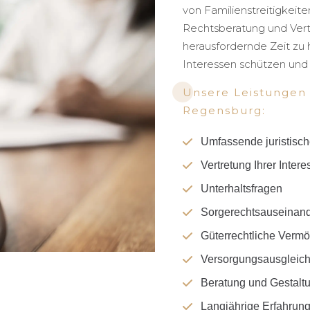
von Familienstreitigkeit
Rechtsberatung und Vertr
herausfordernde Zeit zu 
Interessen schützen und 
Unsere Leistungen 
Regensburg:
Umfassende juristisc
Vertretung Ihrer Inter
Unterhaltsfragen
Sorgerechtsauseinan
Güterrechtliche Ver
Versorgungsausgleic
Beratung und Gestalt
Langjährige Erfahrun