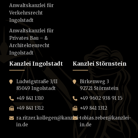
Anwaltskanzlei für
Verkehrsrecht
Ingolstadt
Anwaltskanzlei für
Privates Bau – &
Architektenrecht
Ingolstadt
Kanzlei Ingolstadt
Kanzlei Störnstein
Ludwigstraße 3/II
Birkenweg 3
85049 Ingolstadt
92721 Störnstein
+49 841 1310
+49 9602 938 91 15
+49 841 1312
+49 841 1312
ra.ritzer.kollegen@kanzlei-
tobias.reber@kanzlei-
in.de
in.de