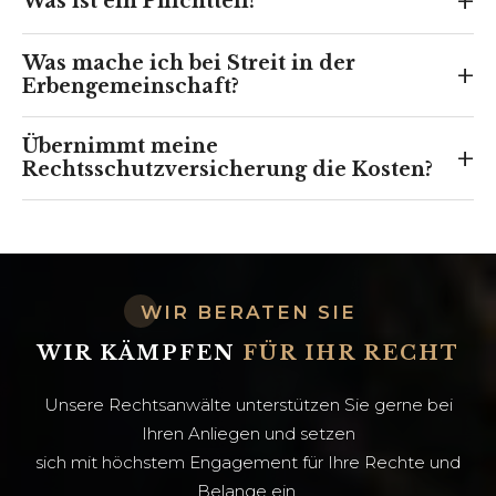
+
Was ist ein Pflichtteil?
Was mache ich bei Streit in der
+
Erbengemeinschaft?
Übernimmt meine
+
Rechtsschutzversicherung die Kosten?
WIR BERATEN SIE
WIR KÄMPFEN
FÜR IHR RECHT
Unsere Rechtsanwälte unterstützen Sie gerne bei
Ihren Anliegen und setzen
sich mit höchstem Engagement für Ihre Rechte und
Belange ein.