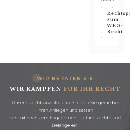
Rechtsp
zum
WEG-
Recht
WIR BERATEN SIE
WIR KÄMPFEN
FÜR IHR RECHT
Unsere Rechtsanwälte unterstützen Sie gerne bei
Ihren Anliegen und setzen
sich mit höchstem Engagement für Ihre Rechte und
Belange ein.