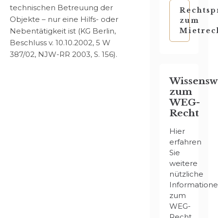
technischen Betreuung der
Rechtsp
Objekte – nur eine Hilfs- oder
zum
Nebentätigkeit ist (KG Berlin,
Mietrec
Beschluss v. 10.10.2002, 5 W
387/02, NJW-RR 2003, S. 156).
Wissensw
zum
WEG-
Recht
Hier
erfahren
Sie
weitere
nützliche
Information
zum
WEG-
Recht