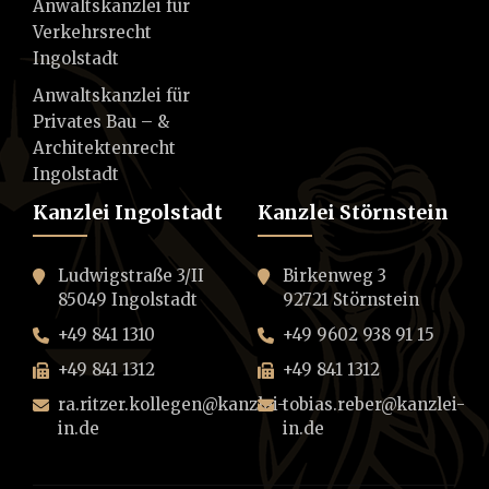
Anwaltskanzlei für
Verkehrsrecht
Ingolstadt
Anwaltskanzlei für
Privates Bau – &
Architektenrecht
Ingolstadt
Kanzlei Ingolstadt
Kanzlei Störnstein
Ludwigstraße 3/II
Birkenweg 3
85049 Ingolstadt
92721 Störnstein
+49 841 1310
+49 9602 938 91 15
+49 841 1312
+49 841 1312
ra.ritzer.kollegen@kanzlei-
tobias.reber@kanzlei-
in.de
in.de