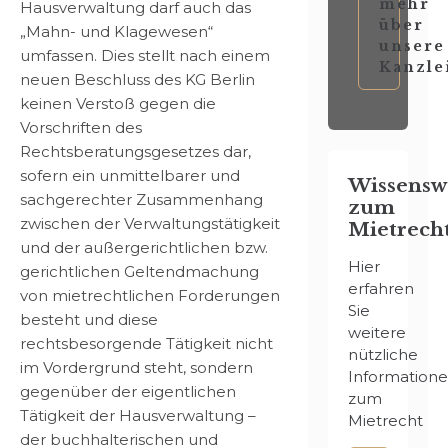
mehr
Hausverwaltung darf auch das
über
„Mahn- und Klagewesen“
unsere
umfassen. Dies stellt nach einem
Kanzle
neuen Beschluss des KG Berlin
keinen Verstoß gegen die
Vorschriften des
Rechtsberatungsgesetzes dar,
sofern ein unmittelbarer und
Wissensw
sachgerechter Zusammenhang
zum
zwischen der Verwaltungstätigkeit
Mietrech
und der außergerichtlichen bzw.
Hier
gerichtlichen Geltendmachung
erfahren
von mietrechtlichen Forderungen
Sie
besteht und diese
weitere
rechtsbesorgende Tätigkeit nicht
nützliche
im Vordergrund steht, sondern
Information
gegenüber der eigentlichen
zum
Tätigkeit der Hausverwaltung –
Mietrecht
der buchhalterischen und