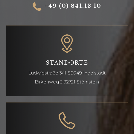
+49 (0) 841.13 10
STANDORTE
Ludwigstraße 3/II
85049 Ingolstadt
Birkenweg 3 92721
Störnstein