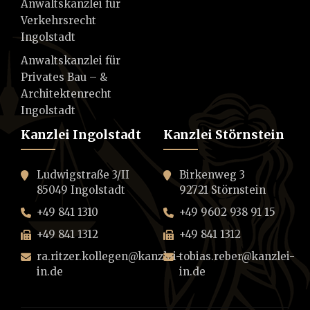
Anwaltskanzlei für
Verkehrsrecht
Ingolstadt
Anwaltskanzlei für
Privates Bau – &
Architektenrecht
Ingolstadt
Kanzlei Ingolstadt
Kanzlei Störnstein
Ludwigstraße 3/II
Birkenweg 3
85049 Ingolstadt
92721 Störnstein
+49 841 1310
+49 9602 938 91 15
+49 841 1312
+49 841 1312
ra.ritzer.kollegen@kanzlei-
tobias.reber@kanzlei-
in.de
in.de