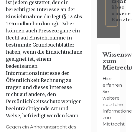
mehr
ist jedem gestattet, der ein
über
berechtigtes Interesse an der
unsere
Einsichtnahme darlegt (§ 12 Abs.
Kanzle
1 Grundbuchordnung). Daher
können auch Presseorgane ein
Recht auf Einsichtnahme in
bestimmte Grundbuchblätter
haben, wenn die Einsichtnahme
Wissensw
geeignet ist, einem
zum
bedeutsamen
Mietrech
Informationsinteresse der
Hier
Öffentlichkeit Rechnung zu
erfahren
tragen und dieses Interesse
Sie
nicht auf andere, den
weitere
Persönlichkeitsschutz weniger
nützliche
beeinträchtigende Art und
Information
Weise, befriedigt werden kann.
zum
Mietrecht
Gegen ein Anhörungsrecht des