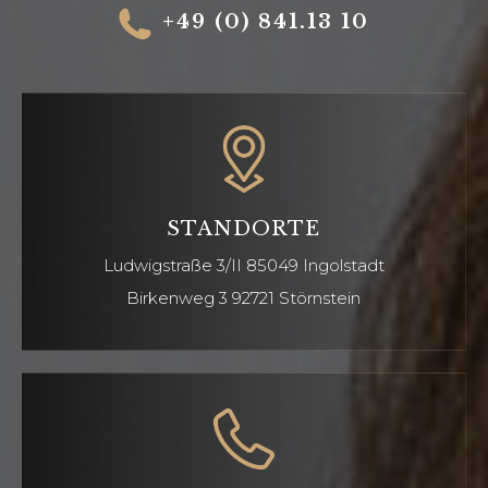
+49 (0) 841.13 10
STANDORTE
Ludwigstraße 3/II
85049 Ingolstadt
Birkenweg 3 92721
Störnstein