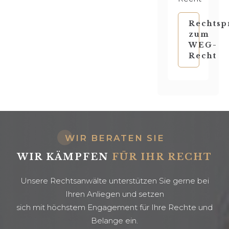
Rechtsp
zum
WEG-
Recht
WIR BERATEN SIE
WIR KÄMPFEN
FÜR IHR RECHT
Unsere Rechtsanwälte unterstützen Sie gerne bei
Ihren Anliegen und setzen
sich mit höchstem Engagement für Ihre Rechte und
Belange ein.