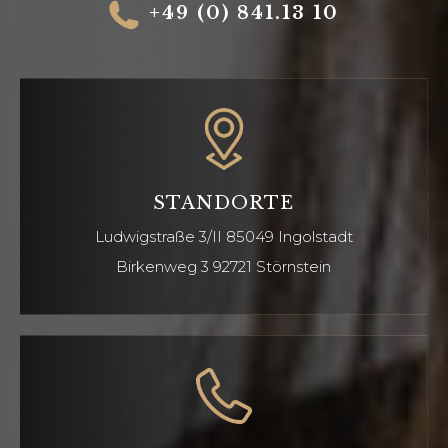
+49 (0) 841.13 10
STANDORTE
Ludwigstraße 3/II
85049 Ingolstadt
Birkenweg 3 92721
Störnstein