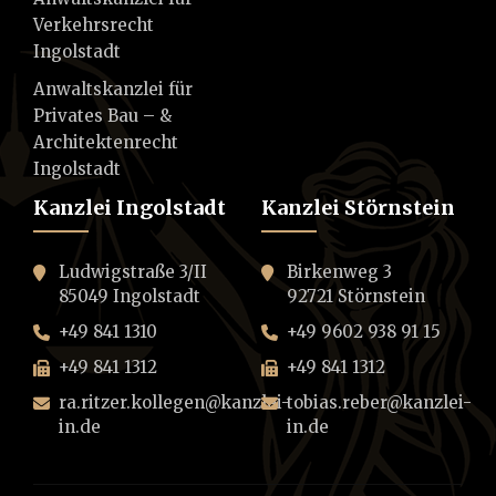
Verkehrsrecht
Ingolstadt
Anwaltskanzlei für
Privates Bau – &
Architektenrecht
Ingolstadt
Kanzlei Ingolstadt
Kanzlei Störnstein
Ludwigstraße 3/II
Birkenweg 3
85049 Ingolstadt
92721 Störnstein
+49 841 1310
+49 9602 938 91 15
+49 841 1312
+49 841 1312
ra.ritzer.kollegen@kanzlei-
tobias.reber@kanzlei-
in.de
in.de