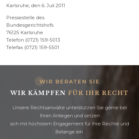
Karlsruhe, den 6. Juli 2011
Pressestelle des
Bundesgerichtshofs
76125 Karlsruhe
Telefon (0721) 159-5013
Telefax (0721) 159-5501
WIR BERATEN SIE
WIR KÄMPFEN
FÜR IHR RECHT
Unsere Rechtsanwälte unterstützen Sie gerne bei
Ihren Anliegen und setzen
sich mit höchstem Engagement für Ihre Rechte und
Belange ein.