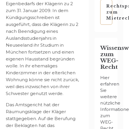
Eigenbedarfs der Klägerin zu 2
Rechtsp
zum 31. Januar 2009. In dem
zum
Kündigungsschreiben ist
Mietrec
ausgeführt, dass die Klägerin zu 2
nach Beendigung eines
Auslandsstudienjahrs in
Neuseeland ihr Studium in
Wissensw
München fortsetzen und einen
zum
eigenen Hausstand begründen
WEG-
wolle. In ihr ehemaliges
Recht
Kinderzimmer in der elterlichen
Hier
Wohnung könne sie nicht zurück,
erfahren
weil dies inzwischen von ihrer
Sie
Schwester genutzt werde.
weitere
nützliche
Das Amtsgericht hat der
Information
Räumungsklage der Kläger
zum
stattgegeben. Auf die Berufung
WEG-
der Beklagten hat das
Recht