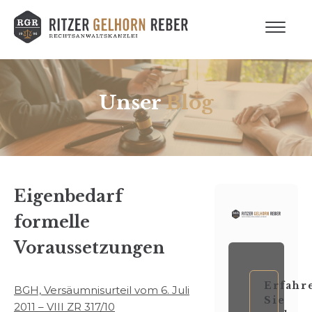
Unser
Blog
Eigenbedarf
formelle
Voraussetzungen
Erfahr
BGH, Versäumnisurteil vom 6. Juli
Sie
2011 – VIII ZR 317/10