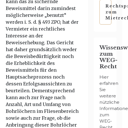
kann das zu sichernde
Rechtsp
Beweismittel darin zumindest
zum
möglicherweise „benutzt“
Mietrec
werden i. S. d. § 493 ZPO, hat der
Vermieter ein rechtliches
Interesse an der
Beweiserhebung. Das Gericht
Wissensw
hat daher grundsätzlich weder
zum
die Beweisbedürftigkeit noch
WEG-
die Erheblichkeit des
Recht
Beweismittels für den
Hauptsacheprozess noch
Hier
erfahren
dessen Erfolgsaussichten zu
Sie
beurteilen. Dementsprechend
weitere
kann auch zur Frage nach
nützliche
Anzahl, Art und Umfang von
Information
Bohrlöchern im Fliesenbereich
zum
sowie auch zur Frage, ob die
WEG-
Anbringung dieser Bohrlöcher
Recht