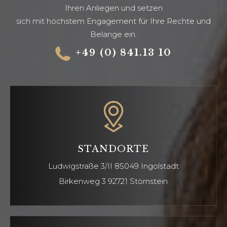
Ihren Anliegen und setzen
sich mit höchstem Engagement für Ihre Rechte und
Belange ein.
+49 (0) 841.13 10
STANDORTE
Ludwigstraße 3/II
85049 Ingolstadt
Birkenweg 3 92721
Störnstein