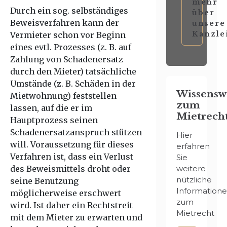
mehr
Durch ein sog. selbständiges
über
Beweisverfahren kann der
unsere
Kanzle
Vermieter schon vor Beginn
eines evtl. Prozesses (z. B. auf
Zahlung von Schadenersatz
durch den Mieter) tatsächliche
Umstände (z. B. Schäden in der
Wissensw
Mietwohnung) feststellen
zum
lassen, auf die er im
Mietrech
Hauptprozess seinen
Schadenersatzanspruch stützen
Hier
will. Voraussetzung für dieses
erfahren
Verfahren ist, dass ein Verlust
Sie
des Beweismittels droht oder
weitere
nützliche
seine Benutzung
Information
möglicherweise erschwert
zum
wird. Ist daher ein Rechtstreit
Mietrecht
mit dem Mieter zu erwarten und