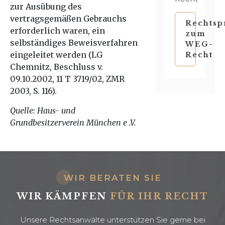
zur Ausübung des
vertragsgemäßen Gebrauchs
Rechtsp
erforderlich waren, ein
zum
selbständiges Beweisverfahren
WEG-
eingeleitet werden (LG
Recht
Chemnitz, Beschluss v.
09.10.2002, 11 T 3719/02, ZMR
2003, S. 116).
Quelle: Haus- und
Grundbesitzerverein München e .V.
WIR BERATEN SIE
WIR KÄMPFEN
FÜR IHR RECHT
Unsere Rechtsanwälte unterstützen Sie gerne bei