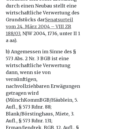
durch einen Neubau stellt eine
wirtschaftliche Verwertung des
Grundstücks dar
Senatsurteil
vom 24. März 2004 – VIII ZR
188/03
, NJW 2004, 1736, unter II 1
a aa).
b) Angemessen im Sinne des §
573 Abs. 2 Nr. 3 BGB ist eine
wirtschaftliche Verwertung
dann, wenn sie von
vernünftigen,
nachvollziehbaren Erwägungen
getragen wird
(MünchKommBGB/Häublein, 5.
Aufl., § 573 Rdnr. 88;
Blank/Börstinghaus, Miete, 3.
Aufl., § 573 Rdnr. 131;
Erman/Jendrek, BGB, 12. Aufl., §