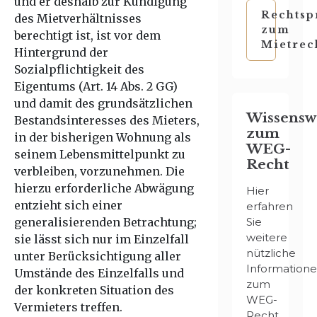
und er deshalb zur Kündigung
Rechtsp
des Mietverhältnisses
zum
berechtigt ist, ist vor dem
Mietrec
Hintergrund der
Sozialpflichtigkeit des
Eigentums (Art. 14 Abs. 2 GG)
und damit des grundsätzlichen
Wissensw
Bestandsinteresses des Mieters,
zum
in der bisherigen Wohnung als
WEG-
seinem Lebensmittelpunkt zu
Recht
verbleiben, vorzunehmen. Die
hierzu erforderliche Abwägung
Hier
entzieht sich einer
erfahren
generalisierenden Betrachtung;
Sie
weitere
sie lässt sich nur im Einzelfall
nützliche
unter Berücksichtigung aller
Information
Umstände des Einzelfalls und
zum
der konkreten Situation des
WEG-
Vermieters treffen.
Recht