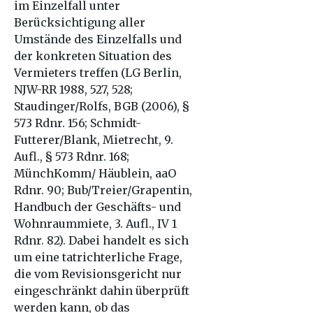
im Einzelfall unter
Berücksichtigung aller
Umstände des Einzelfalls und
der konkreten Situation des
Vermieters treffen (LG Berlin,
NJW-RR 1988, 527, 528;
Staudinger/Rolfs, BGB (2006), §
573 Rdnr. 156; Schmidt-
Futterer/Blank, Mietrecht, 9.
Aufl., § 573 Rdnr. 168;
MünchKomm/ Häublein, aaO
Rdnr. 90; Bub/Treier/Grapentin,
Handbuch der Geschäfts- und
Wohnraummiete, 3. Aufl., IV 1
Rdnr. 82). Dabei handelt es sich
um eine tatrichterliche Frage,
die vom Revisionsgericht nur
eingeschränkt dahin überprüft
werden kann, ob das