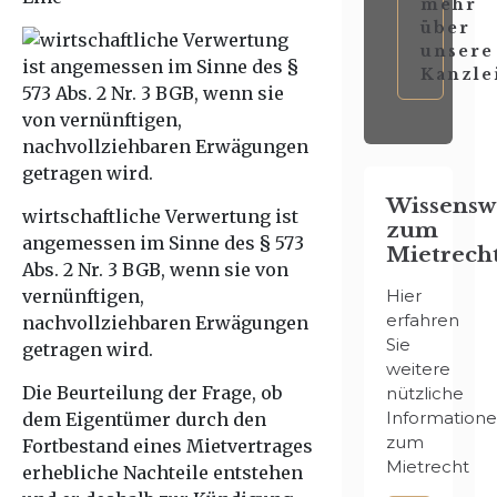
mehr
über
unsere
Kanzle
Wissensw
wirtschaftliche Verwertung ist
zum
angemessen im Sinne des § 573
Mietrech
Abs. 2 Nr. 3 BGB, wenn sie von
vernünftigen,
Hier
erfahren
nachvollziehbaren Erwägungen
Sie
getragen wird.
weitere
Die Beurteilung der Frage, ob
nützliche
Information
dem Eigentümer durch den
zum
Fortbestand eines Mietvertrages
Mietrecht
erhebliche Nachteile entstehen