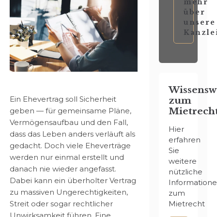
mehr
über
unsere
Kanzle
Wissensw
Ein Ehevertrag soll Sicherheit
zum
Mietrech
geben — für gemeinsame Pläne,
Vermögensaufbau und den Fall,
Hier
dass das Leben anders verläuft als
erfahren
gedacht. Doch viele Eheverträge
Sie
werden nur einmal erstellt und
weitere
danach nie wieder angefasst.
nützliche
Dabei kann ein überholter Vertrag
Information
zu massiven Ungerechtigkeiten,
zum
Streit oder sogar rechtlicher
Mietrecht
Unwirksamkeit führen. Eine